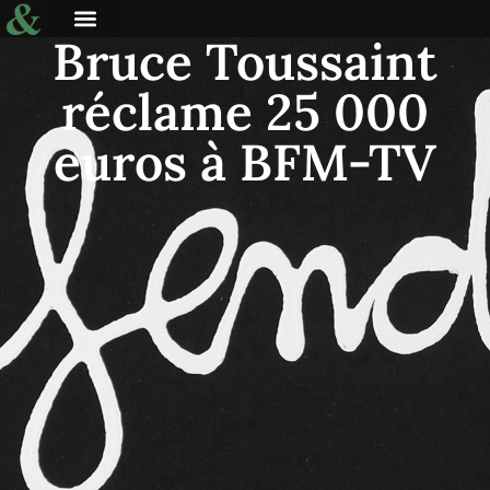
Bruce Toussaint
réclame 25 000
euros à BFM-TV