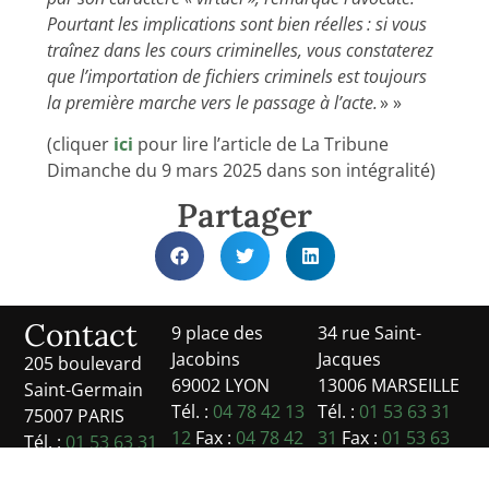
Pourtant les implications sont bien réelles : si vous
traînez dans les cours criminelles, vous constaterez
que l’importation de fichiers criminels est toujours
la première marche vers le passage à l’acte.
» »
(cliquer
ici
pour lire l’article de La Tribune
Dimanche du 9 mars 2025 dans son intégralité)
Partager
Contact
9 place des
34 rue Saint-
Jacobins
Jacques
205 boulevard
69002 LYON
13006 MARSEILLE
Saint-Germain
Tél. :
04 78 42 13
Tél. :
01 53 63 31
75007 PARIS
12
Fax :
04 78 42
31
Fax :
01 53 63
Tél. :
01 53 63 31
05 60
31 32
31
Fax :
01 53 63