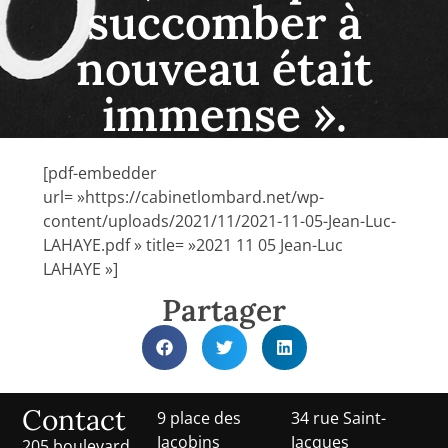
succomber à
nouveau était
immense ».
[pdf-embedder
url= »https://cabinetlombard.net/wp-
content/uploads/2021/11/2021-11-05-Jean-Luc-
LAHAYE.pdf » title= »2021 11 05 Jean-Luc
LAHAYE »]
Partager
Contact
9 place des
34 rue Saint-
Jacobins
Jacques
205 boulevard