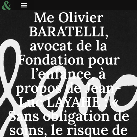
Me Olivier
BARATELLI,
avocat de la
Fondation pour
l’enfance, à
propos de Jean-
Luc LAYAHE : «
Sans obligation de
soins, le risque de