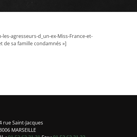
-les-agresseurs-d_un-ex-Miss-France-et-
et de sa famille condamnés »]
-
4 rue Saint-Jacques
3006 MARSEILLE