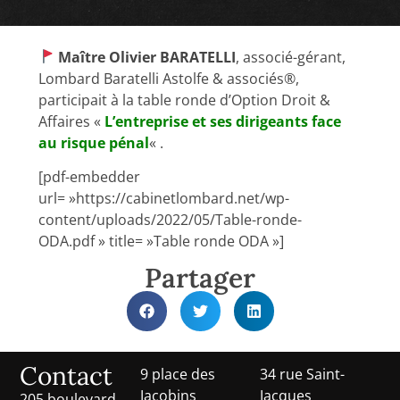
Maître Olivier BARATELLI
, associé-gérant,
Lombard Baratelli Astolfe & associés®,
participait à la table ronde d’Option Droit &
Affaires «
L’entreprise et ses dirigeants face
au risque pénal
« .
[pdf-embedder
url= »https://cabinetlombard.net/wp-
content/uploads/2022/05/Table-ronde-
ODA.pdf » title= »Table ronde ODA »]
Partager
Contact
9 place des
34 rue Saint-
Jacobins
Jacques
205 boulevard