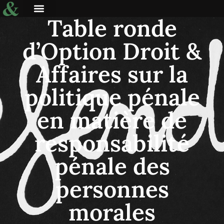
Table ronde
d’Option Droit &
Affaires sur la
politique pénale
en matière de
responsabilité
pénale des
personnes
morales