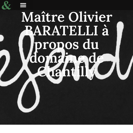
Maître Olivier
BARATELLI à
propos du
domaine de
Chantilly