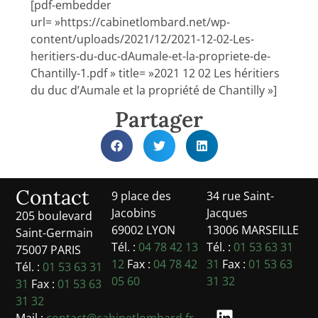
[pdf-embedder
url= »https://cabinetlombard.net/wp-
content/uploads/2021/12/2021-12-02-Les-
heritiers-du-duc-dAumale-et-la-propriete-de-
Chantilly-1.pdf » title= »2021 12 02 Les héritiers
du duc d’Aumale et la propriété de Chantilly »]
Partager
Contact
9 place des
34 rue Saint-
Jacobins
Jacques
205 boulevard
69002 LYON
13006 MARSEILLE
Saint-Germain
Tél. :
04 78 42 13
Tél. :
01 53 63 31
75007 PARIS
12
Fax :
04 78 42
31
Fax :
01 53 63
Tél. :
01 53 63 31
05 60
31 32
31
Fax :
01 53 63
31 32