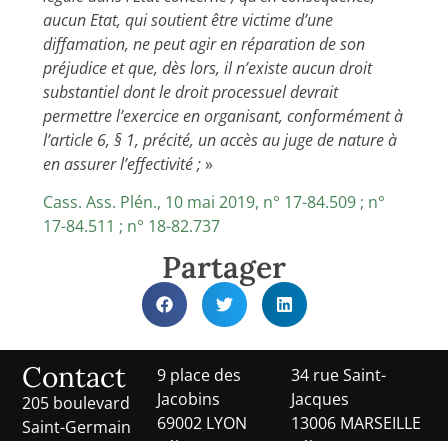
aucun Etat, qui soutient être victime d’une
diffamation, ne peut agir en réparation de son
préjudice et que, dès lors, il n’existe aucun droit
substantiel dont le droit processuel devrait
permettre l’exercice en organisant, conformément à
l’article 6, § 1, précité, un accès au juge de nature à
en assurer l’effectivité ;
»
Cass. Ass. Plén., 10 mai 2019, n° 17-84.509 ; n°
17-84.511 ; n° 18-82.737
Partager
Contact
9 place des
34 rue Saint-
Jacobins
Jacques
205 boulevard
69002 LYON
13006 MARSEILLE
Saint-Germain
Tél. :
04 78 42 13
Tél. :
01 53 63 31